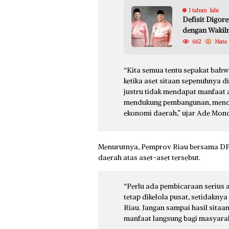
1 tahun lalu
Defisit Digor
dengan Wakil
662
Mata
“Kita semua tentu sepakat bahw
ketika aset sitaan sepenuhnya d
justru tidak mendapat manfaat a
mendukung pembangunan, mencip
ekonomi daerah,” ujar Ade Monc
Menurutnya, Pemprov Riau bersama DP
daerah atas aset-aset tersebut.
“Perlu ada pembicaraan serius a
tetap dikelola pusat, setidakny
Riau. Jangan sampai hasil sitaa
manfaat langsung bagi masyarak