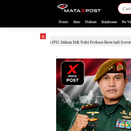
[gnpub_google_news_follow]
Home
Riau
Hukum
Kejaksaan
No Vi
x
valuasi JPU, Sidang Etik Polri Perkara Bayu Jadi Sorotan
2 hari lalu
.