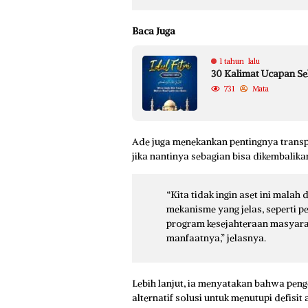
Baca Juga
1 tahun lalu
30 Kalimat Ucapan Sel
731
Mata
Ade juga menekankan pentingnya trans
jika nantinya sebagian bisa dikembalika
“Kita tidak ingin aset ini malah 
mekanisme yang jelas, seperti 
program kesejahteraan masyarak
manfaatnya,” jelasnya.
Lebih lanjut, ia menyatakan bahwa penge
alternatif solusi untuk menutupi defisi