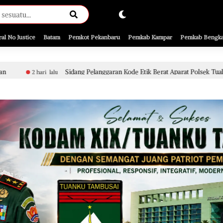
ral No Justice
Batam
Pemkot Pekanbaru
Pemkab Kampar
Pemkab Bengka
Sidang Pelanggaran Kode Etik Berat Aparat Polsek Tualang Terkait Penyidi