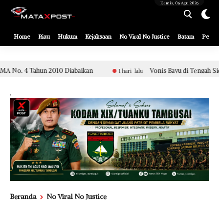
[gnpub_google_news_follow]
Kamis, 06 Agu 2026
Home
Riau
Hukum
Kejaksaan
No Viral No Justice
Batam
Pemko
aikan
Vonis Bayu di Tengah Sidang Etik Aparat Polsek Tu
1 hari lalu
.
Beranda
No Viral No Justice