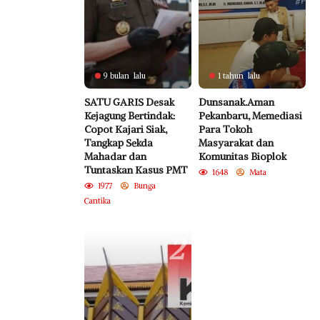
9 bulan lalu
1 tahun lalu
SATU GARIS Desak
Dunsanak.Aman
Kejagung Bertindak:
Pekanbaru, Memediasi
Copot Kajari Siak,
Para Tokoh
Tangkap Sekda
Masyarakat dan
Mahadar dan
Komunitas Bioplok
Tuntaskan Kasus PMT
1648
Mata
1977
Bunga
Cantika
2