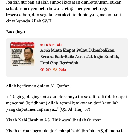
Ibadah qurban adalah simbol ketaatan dan ketulusan. Bukan
sekadar menyembelih hewan, tetapi menyembelih ego,
keserakahan, dan segala bentuk cinta dunia yang melampaui
cinta kepada Allah SWT.
Baca Juga
1 tahun lalu
Aceh Minta Empat Pulau Dikembalikan
Secara Baik-Baik: Aceh Tak Ingin Konflik,
Tapi Siap Bertindak
537
Mata
Allah berfirman dalam Al-Qur’an:
> “Daging-daging unta dan darahnya itu sekali-kali tidak dapat
mencapai (keridhaan) Allah, tetapi ketakwaan dari kamulah
yang dapat mencapainya…” (QS. Al-Hajj: 37)
Kisah Nabi Ibrahim AS: Titik Awal Ibadah Qurban
Kisah qurban bermula dari mimpi Nabi Ibrahim AS, di mana ia