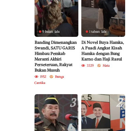
9 bulan lalu
1 tahun lalu
Banding Dimenangkan
Di Novel Buya Hamka,
Swandi, SATU GARIS
A Fuadi Angkat Kisah
Himbau Pemkab
Hamka dengan Bung
Meranti Akhiri
Karno dan Haji Rasul
Perseteruan, Rakyat
3329
Mata
Bukan Musuh
1952
Bunga
Cantika
3
2