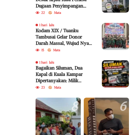
Dugaan Penyimpangan
Program Bedelau BRK
22
Mata
Syariah
1 hari lalu
Kodam XIX / Tuanku
Tambusai Gelar Donor
Darah Massal, Wujud Nyata
Pengabdian untuk
15
Mata
Kemanusiaan
1 hari lalu
Bagaikan Siluman, Dua
Kapal di Kuala Kampar
Dipertanyakan: Milik
Swasta atau BUMD?
23
Mata
8
6