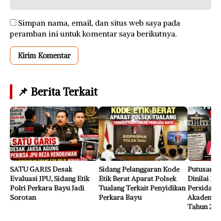
Simpan nama, email, dan situs web saya pada
peramban ini untuk komentar saya berikutnya.
📌 Berita Terkait
SATU GARIS Desak
Sidang Pelanggaran Kode
Putusan H
Evaluasi JPU, Sidang Etik
Etik Berat Aparat Polsek
Dinilai Kel
Polri Perkara Bayu Jadi
Tualang Terkait Penyidikan
Persidanga
Sorotan
Perkara Bayu
Akademik,
Tahun 201