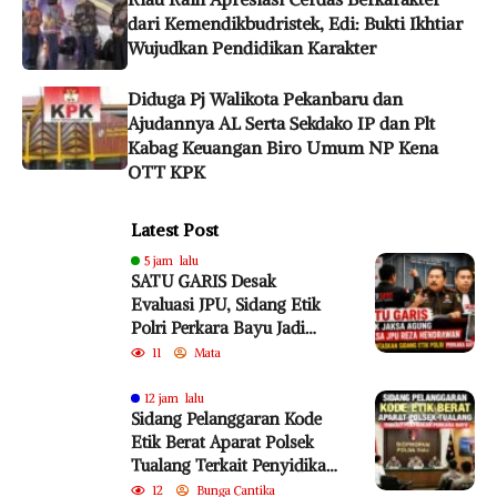
dari Kemendikbudristek, Edi: Bukti Ikhtiar
Wujudkan Pendidikan Karakter
Diduga Pj Walikota Pekanbaru dan
Ajudannya AL Serta Sekdako IP dan Plt
Kabag Keuangan Biro Umum NP Kena
OTT KPK
Latest Post
5 jam lalu
SATU GARIS Desak
Evaluasi JPU, Sidang Etik
Polri Perkara Bayu Jadi
Sorotan
11
Mata
12 jam lalu
Sidang Pelanggaran Kode
Etik Berat Aparat Polsek
Tualang Terkait Penyidikan
Perkara Bayu
12
Bunga Cantika