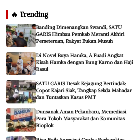
🔥 Trending
Banding Dimenangkan Swandi, SATU
GARIS Himbau Pemkab Meranti Akhiri
Perseteruan, Rakyat Bukan Musuh
Di Novel Buya Hamka, A Fuadi Angkat
Kisah Hamka dengan Bung Karno dan Haji
Rasul
SATU GARIS Desak Kejagung Bertindak:
Copot Kajari Siak, Tangkap Sekda Mahadar
dan Tuntaskan Kasus PMT
Dunsanak.Aman Pekanbaru, Memediasi
Para Tokoh Masyarakat dan Komunitas
Bioplok
Riau Raih Apresiasi Cerdas Berkarakter