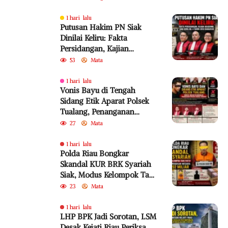
1 hari lalu
Putusan Hakim PN Siak
Dinilai Keliru: Fakta
Persidangan, Kajian
Akademik, dan SEMA No. 4
53
Mata
Tahun 2010 Diabaikan
1 hari lalu
Vonis Bayu di Tengah
Sidang Etik Aparat Polsek
Tualang, Penanganan
Perkara Kembali Jadi
27
Mata
Sorotan
1 hari lalu
Polda Riau Bongkar
Skandal KUR BRK Syariah
Siak, Modus Kelompok Tani
Fiktif Diduga Rugikan
23
Mata
Negara Rp18,92 Miliar
1 hari lalu
LHP BPK Jadi Sorotan, LSM
Desak Kejati Riau Periksa