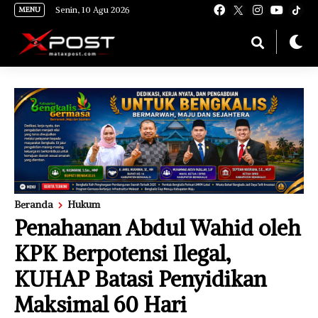
[gnpub_google_news_follow]
Senin, 10 Agu 2026
MENU
Beranda
Hukum
Penahanan Abdul Wahid oleh
KPK Berpotensi Ilegal,
KUHAP Batasi Penyidikan
Maksimal 60 Hari