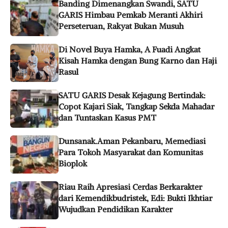
Banding Dimenangkan Swandi, SATU
GARIS Himbau Pemkab Meranti Akhiri
Perseteruan, Rakyat Bukan Musuh
Di Novel Buya Hamka, A Fuadi Angkat
Kisah Hamka dengan Bung Karno dan Haji
Rasul
SATU GARIS Desak Kejagung Bertindak:
Copot Kajari Siak, Tangkap Sekda Mahadar
dan Tuntaskan Kasus PMT
Dunsanak.Aman Pekanbaru, Memediasi
Para Tokoh Masyarakat dan Komunitas
Bioplok
Riau Raih Apresiasi Cerdas Berkarakter
dari Kemendikbudristek, Edi: Bukti Ikhtiar
Wujudkan Pendidikan Karakter