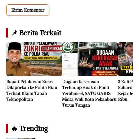
📌 Berita Terkait
Bupati Pelalawan Zukri
Dugaan Kekerasan
3 Kali Per
Dilaporkan ke Polda Riau
Terhadap Anak di Panti
Suhardim
Terkait Klaim Tanah
Yerahmeel, SATU GARIS
Kejar Jeja
Teknopolitan
Minta Wali Kota Pekanbaru
Ribu
Turun Tangan
🔥 Trending