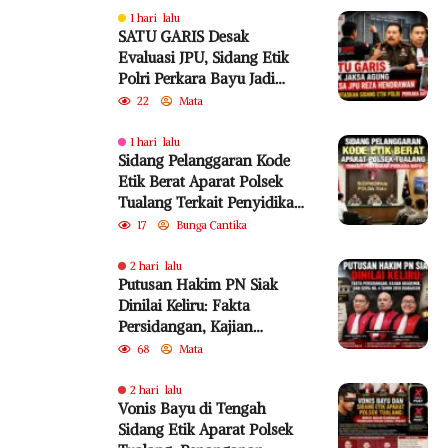
1 hari lalu
SATU GARIS Desak
Evaluasi JPU, Sidang Etik
Polri Perkara Bayu Jadi
Sorotan
22
Mata
1 hari lalu
Sidang Pelanggaran Kode
Etik Berat Aparat Polsek
Tualang Terkait Penyidikan
Perkara Bayu
17
Bunga Cantika
2 hari lalu
Putusan Hakim PN Siak
Dinilai Keliru: Fakta
Persidangan, Kajian
Akademik, dan SEMA No. 4
68
Mata
Tahun 2010 Diabaikan
2 hari lalu
Vonis Bayu di Tengah
Sidang Etik Aparat Polsek