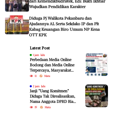
dari Kemendikbudristek, Edi: Bukti Ikhtiar
Wujudkan Pendidikan Karakter
Diduga Pj Walikota Pekanbaru dan
Ajudannya AL Serta Sekdako IP dan Plt
Kabag Keuangan Biro Umum NP Kena
OTT KPK
Latest Post
1 jam lalu
Perbedaan Media Online
Bodong dan Media Online
Terpercaya, Masyarakat
Diminta Lebih Cermat
11
Mata
Cegah Penyebaran Hoaks
2 jam lalu
Janji “Uang Komitmen”
Diduga Tak Direalisasikan,
Nama Anggota DPRD Riau
dari PKB Jadi Sorotan
19
Mata