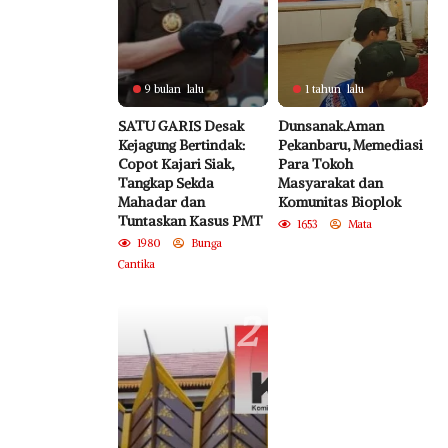
9 bulan lalu
1 tahun lalu
SATU GARIS Desak
Dunsanak.Aman
Kejagung Bertindak:
Pekanbaru, Memediasi
Copot Kajari Siak,
Para Tokoh
Tangkap Sekda
Masyarakat dan
Mahadar dan
Komunitas Bioplok
Tuntaskan Kasus PMT
1653
Mata
1980
Bunga
Cantika
2