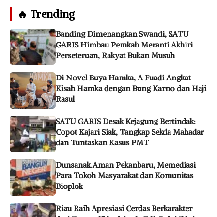
🔥 Trending
Banding Dimenangkan Swandi, SATU
GARIS Himbau Pemkab Meranti Akhiri
Perseteruan, Rakyat Bukan Musuh
Di Novel Buya Hamka, A Fuadi Angkat
Kisah Hamka dengan Bung Karno dan Haji
Rasul
SATU GARIS Desak Kejagung Bertindak:
Copot Kajari Siak, Tangkap Sekda Mahadar
dan Tuntaskan Kasus PMT
Dunsanak.Aman Pekanbaru, Memediasi
Para Tokoh Masyarakat dan Komunitas
Bioplok
Riau Raih Apresiasi Cerdas Berkarakter