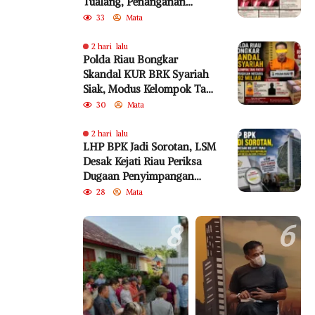
Tualang, Penanganan
Perkara Kembali Jadi
33
Mata
Sorotan
2 hari lalu
Polda Riau Bongkar
Skandal KUR BRK Syariah
Siak, Modus Kelompok Tani
Fiktif Diduga Rugikan
30
Mata
Negara Rp18,92 Miliar
2 hari lalu
LHP BPK Jadi Sorotan, LSM
Desak Kejati Riau Periksa
Dugaan Penyimpangan
Program Bedelau BRK
28
Mata
Syariah
8
6