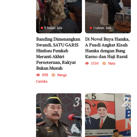
9 bulan lalu
1 tahun lalu
Banding Dimenangkan
Di Novel Buya Hamka,
Swandi, SATU GARIS
A Fuadi Angkat Kisah
Himbau Pemkab
Hamka dengan Bung
Meranti Akhiri
Karno dan Haji Rasul
Perseteruan, Rakyat
3330
Mata
Bukan Musuh
1955
Bunga
Cantika
3
2