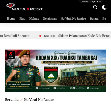
[gnpub_google_news_follow]
Jumat, 07 Agu 2026
Home
Riau
Hukum
Kejaksaan
No Viral No Justice
Batam
Pemko
Sidang Pelanggaran Kode Etik Berat Aparat Polsek Tualang Terkait Pe
i lalu
.
Beranda
No Viral No Justice