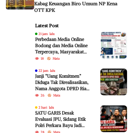
Kabag Keuangan Biro Umum NP Kena
OTT KPK
Latest Post
21 jam lalu
Perbedaan Media Online
Bodong dan Media Online
Terpercaya, Masyarakat
Diminta Lebih Cermat
18
Mata
Cegah Penyebaran Hoaks
22 jam lalu
Janji “Uang Komitmen”
Diduga Tak Direalisasikan,
Nama Anggota DPRD Riau
dari PKB Jadi Sorotan
26
Mata
2 hari lalu
SATU GARIS Desak
Evaluasi JPU, Sidang Etik
Polri Perkara Bayu Jadi
Sorotan
28
Mata