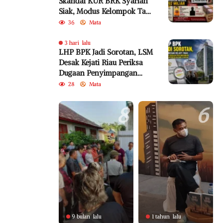
Skandal KUR BRK Syariah
Siak, Modus Kelompok Tani
Fiktif Diduga Rugikan
36
Mata
Negara Rp18,92 Miliar
3 hari lalu
LHP BPK Jadi Sorotan, LSM
Desak Kejati Riau Periksa
Dugaan Penyimpangan
Program Bedelau BRK
28
Mata
Syariah
8
6
9 bulan lalu
1 tahun lalu