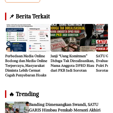
📌 Berita Terkait
Perbedaan Media Online
Janji “Uang Komitmen”
SATU GAR
Bodong dan Media Online
Diduga Tak Direalisasikan,
Evaluasi J
Terpercaya, Masyarakat
Nama Anggota DPRD Riau
Polri Perk
Diminta Lebih Cermat
dari PKB Jadi Sorotan
Sorotan
Cegah Penyebaran Hoaks
🔥 Trending
Banding Dimenangkan Swandi, SATU
GARIS Himbau Pemkab Meranti Akhiri