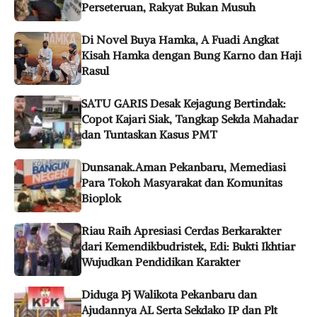
Perseteruan, Rakyat Bukan Musuh
Di Novel Buya Hamka, A Fuadi Angkat
Kisah Hamka dengan Bung Karno dan Haji
Rasul
SATU GARIS Desak Kejagung Bertindak:
Copot Kajari Siak, Tangkap Sekda Mahadar
dan Tuntaskan Kasus PMT
Dunsanak.Aman Pekanbaru, Memediasi
Para Tokoh Masyarakat dan Komunitas
Bioplok
Riau Raih Apresiasi Cerdas Berkarakter
dari Kemendikbudristek, Edi: Bukti Ikhtiar
Wujudkan Pendidikan Karakter
Diduga Pj Walikota Pekanbaru dan
Ajudannya AL Serta Sekdako IP dan Plt