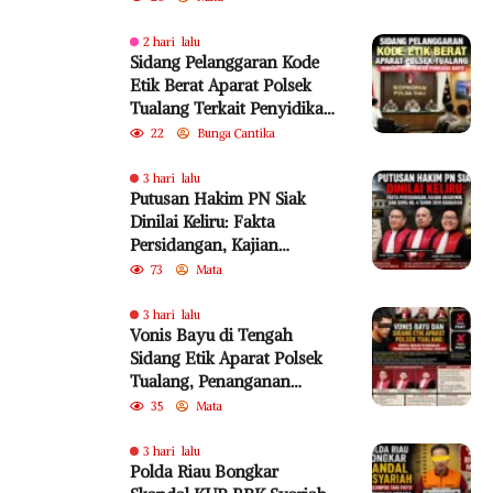
2 hari lalu
Sidang Pelanggaran Kode
Etik Berat Aparat Polsek
Tualang Terkait Penyidikan
Perkara Bayu
22
Bunga Cantika
3 hari lalu
Putusan Hakim PN Siak
Dinilai Keliru: Fakta
Persidangan, Kajian
Akademik, dan SEMA No. 4
73
Mata
Tahun 2010 Diabaikan
3 hari lalu
Vonis Bayu di Tengah
Sidang Etik Aparat Polsek
Tualang, Penanganan
Perkara Kembali Jadi
35
Mata
Sorotan
3 hari lalu
Polda Riau Bongkar