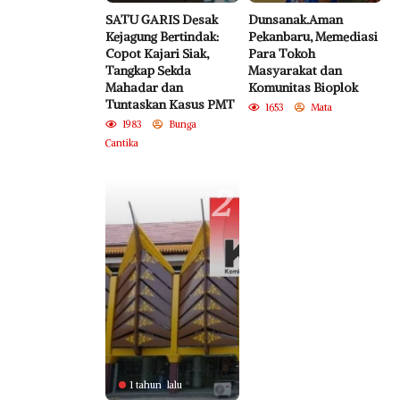
SATU GARIS Desak
Dunsanak.Aman
Kejagung Bertindak:
Pekanbaru, Memediasi
Copot Kajari Siak,
Para Tokoh
Tangkap Sekda
Masyarakat dan
Mahadar dan
Komunitas Bioplok
Tuntaskan Kasus PMT
1653
Mata
1983
Bunga
Cantika
2
1 tahun lalu