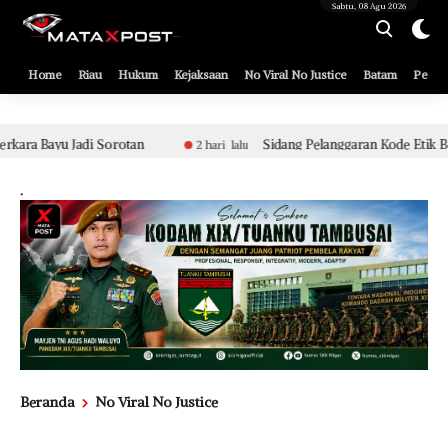
[gnpub_google_news_follow]
Sabtu, 08 Agu 2026
Home
Riau
Hukum
Kejaksaan
No Viral No Justice
Batam
Pemko
Sidang Pelanggaran Kode Etik Berat Aparat Polsek Tualang Te
2 hari lalu
.
Beranda
No Viral No Justice