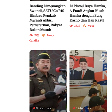
Banding Dimenangkan
Di Novel Buya Hamka,
Swandi, SATU GARIS
A Fuadi Angkat Kisah
Himbau Pemkab
Hamka dengan Bung
Meranti Akhiri
Karno dan Haji Rasul
Perseteruan, Rakyat
3332
Mata
Bukan Musuh
1957
Bunga
Cantika
3
2
9 bulan lalu
1 tahun lalu