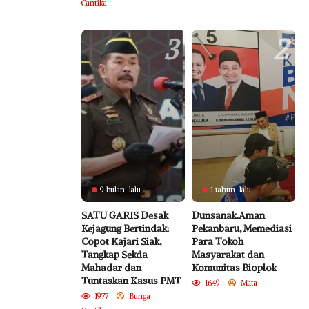
Cantika
3
2
9 bulan lalu
1 tahun lalu
SATU GARIS Desak
Dunsanak.Aman
Kejagung Bertindak:
Pekanbaru, Memediasi
Copot Kajari Siak,
Para Tokoh
Tangkap Sekda
Masyarakat dan
Mahadar dan
Komunitas Bioplok
Tuntaskan Kasus PMT
1649
Mata
1977
Bunga