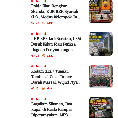
1 hari lalu
Polda Riau Bongkar
Skandal KUR BRK Syariah
Siak, Modus Kelompok Tani
Fiktif Diduga Rugikan
23
Mata
Negara Rp18,92 Miliar
1 hari lalu
LHP BPK Jadi Sorotan, LSM
Desak Kejati Riau Periksa
Dugaan Penyimpangan
Program Bedelau BRK
22
Mata
Syariah
1 hari lalu
Kodam XIX / Tuanku
Tambusai Gelar Donor
Darah Massal, Wujud Nyata
Pengabdian untuk
15
Mata
Kemanusiaan
1 hari lalu
Bagaikan Siluman, Dua
Kapal di Kuala Kampar
Dipertanyakan: Milik