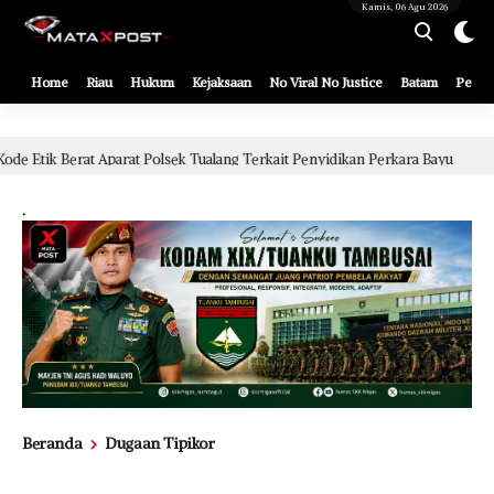
[gnpub_google_news_follow]
Kamis, 06 Agu 2026
Home
Riau
Hukum
Kejaksaan
No Viral No Justice
Batam
Pemko
k Tualang Terkait Penyidikan Perkara Bayu
Putusan Hakim
1 hari lalu
.
Beranda
Dugaan Tipikor