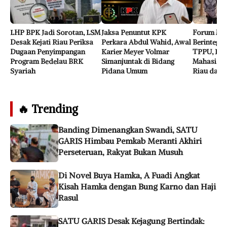
LHP BPK Jadi Sorotan, LSM
Jaksa Penuntut KPK
Forum Ma
Desak Kejati Riau Periksa
Perkara Abdul Wahid, Awal
Berintegri
Dugaan Penyimpangan
Karier Meyer Volmar
TPPU, Perk
Program Bedelau BRK
Simanjuntak di Bidang
Mahasiswa
Syariah
Pidana Umum
Riau dan K
🔥 Trending
Banding Dimenangkan Swandi, SATU
GARIS Himbau Pemkab Meranti Akhiri
Perseteruan, Rakyat Bukan Musuh
Di Novel Buya Hamka, A Fuadi Angkat
Kisah Hamka dengan Bung Karno dan Haji
Rasul
SATU GARIS Desak Kejagung Bertindak: