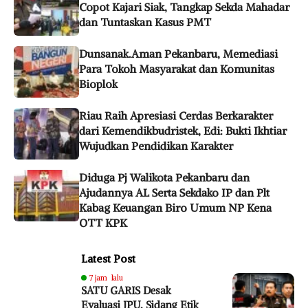
Copot Kajari Siak, Tangkap Sekda Mahadar
dan Tuntaskan Kasus PMT
Dunsanak.Aman Pekanbaru, Memediasi
Para Tokoh Masyarakat dan Komunitas
Bioplok
Riau Raih Apresiasi Cerdas Berkarakter
dari Kemendikbudristek, Edi: Bukti Ikhtiar
Wujudkan Pendidikan Karakter
Diduga Pj Walikota Pekanbaru dan
Ajudannya AL Serta Sekdako IP dan Plt
Kabag Keuangan Biro Umum NP Kena
OTT KPK
Latest Post
7 jam lalu
SATU GARIS Desak
Evaluasi JPU, Sidang Etik