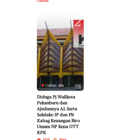
Cantika
2
1 tahun lalu
Diduga Pj Walikota
Pekanbaru dan
Ajudannya AL Serta
Sekdako IP dan Plt
Kabag Keuangan Biro
Umum NP Kena OTT
KPK
1108
Mata