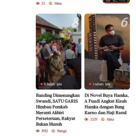
Swasta atau BUMD?
23
Mata
8
6
9 bulan lalu
1 tahun lalu
Banding Dimenangkan
Di Novel Buya Hamka,
Swandi, SATU GARIS
A Fuadi Angkat Kisah
Himbau Pemkab
Hamka dengan Bung
Meranti Akhiri
Karno dan Haji Rasul
Perseteruan, Rakyat
3329
Mata
Bukan Musuh
1952
Bunga