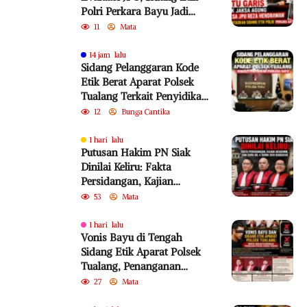
Polri Perkara Bayu Jadi
Sorotan
11
Mata
14 jam lalu
Sidang Pelanggaran Kode
Etik Berat Aparat Polsek
Tualang Terkait Penyidikan
Perkara Bayu
12
Bunga Cantika
1 hari lalu
Putusan Hakim PN Siak
Dinilai Keliru: Fakta
Persidangan, Kajian
Akademik, dan SEMA No. 4
53
Mata
Tahun 2010 Diabaikan
1 hari lalu
Vonis Bayu di Tengah
Sidang Etik Aparat Polsek
Tualang, Penanganan
Perkara Kembali Jadi
27
Mata
Sorotan