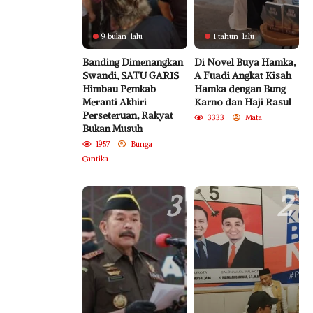
9 bulan lalu
1 tahun lalu
Banding Dimenangkan
Di Novel Buya Hamka,
Swandi, SATU GARIS
A Fuadi Angkat Kisah
Himbau Pemkab
Hamka dengan Bung
Meranti Akhiri
Karno dan Haji Rasul
Perseteruan, Rakyat
3333
Mata
Bukan Musuh
1957
Bunga
Cantika
3
2