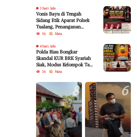
Tahun 2010 Diabaikan
3 hari lalu
Vonis Bayu di Tengah
Sidang Etik Aparat Polsek
Tualang, Penanganan
Perkara Kembali Jadi
36
Mata
Sorotan
4 hari lalu
Polda Riau Bongkar
Skandal KUR BRK Syariah
Siak, Modus Kelompok Tani
Fiktif Diduga Rugikan
36
Mata
Negara Rp18,92 Miliar
8
6