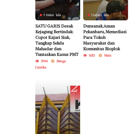
9 bulan lalu
1 tahun lalu
SATU GARIS Desak
Dunsanak.Aman
Kejagung Bertindak:
Pekanbaru, Memediasi
Copot Kajari Siak,
Para Tokoh
Tangkap Sekda
Masyarakat dan
Mahadar dan
Komunitas Bioplok
Tuntaskan Kasus PMT
1653
Mata
1984
Bunga
Cantika
2