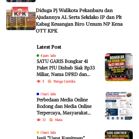
Diduga Pj Walikota Pekanbaru dan
Ajudannya AL Serta Sekdako IP dan Plt
Kabag Keuangan Biro Umum NP Kena
OTT KPK
Latest Post
4 jam lalu
SATU GARIS Bongkar 41
Paket PJU Dishub Siak Rp33
Miliar, Nama DPRD dan
Harga Satuan
5
Bunga Cantika
Dipertanyakan
1 hari lalu
Perbedaan Media Online
Bodong dan Media Online
Terpercaya, Masyarakat
Diminta Lebih Cermat
21
Mata
Cegah Penyebaran Hoaks
1 hari lalu
Janji “Uang Komitmen”