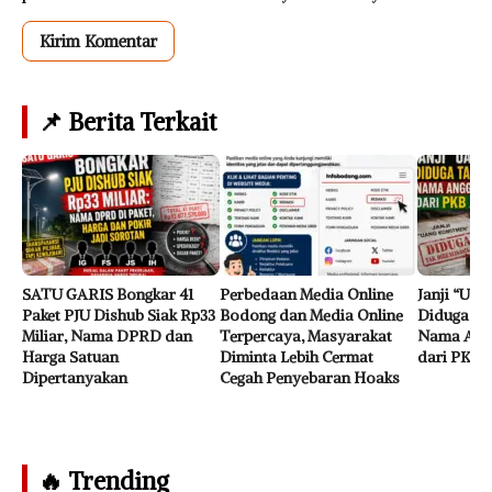
📌 Berita Terkait
SATU GARIS Bongkar 41
Perbedaan Media Online
Janji “Ua
Paket PJU Dishub Siak Rp33
Bodong dan Media Online
Diduga Tak
Miliar, Nama DPRD dan
Terpercaya, Masyarakat
Nama Ang
Harga Satuan
Diminta Lebih Cermat
dari PKB 
Dipertanyakan
Cegah Penyebaran Hoaks
🔥 Trending