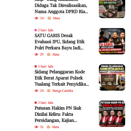
Diduga Tak Direalisasikan,
Nama Anggota DPRD Riau
dari PKB Jadi Sorotan
30
Mata
2 hari lalu
SATU GARIS Desak
Evaluasi JPU, Sidang Etik
Polri Perkara Bayu Jadi
Sorotan
29
Mata
3 hari lalu
Sidang Pelanggaran Kode
Etik Berat Aparat Polsek
Tualang Terkait Penyidikan
Perkara Bayu
24
Bunga Cantika
3 hari lalu
Putusan Hakim PN Siak
Dinilai Keliru: Fakta
Persidangan, Kajian
Akademik, dan SEMA No. 4
76
Mata