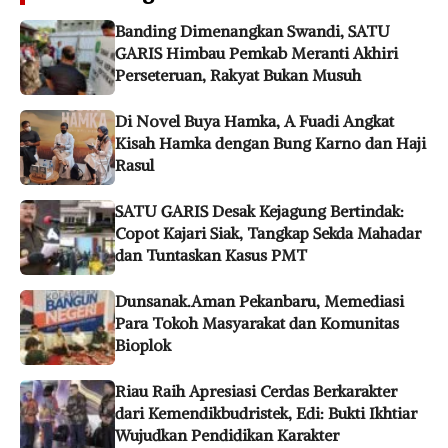
Banding Dimenangkan Swandi, SATU
GARIS Himbau Pemkab Meranti Akhiri
Perseteruan, Rakyat Bukan Musuh
Di Novel Buya Hamka, A Fuadi Angkat
Kisah Hamka dengan Bung Karno dan Haji
Rasul
SATU GARIS Desak Kejagung Bertindak:
Copot Kajari Siak, Tangkap Sekda Mahadar
dan Tuntaskan Kasus PMT
Dunsanak.Aman Pekanbaru, Memediasi
Para Tokoh Masyarakat dan Komunitas
Bioplok
Riau Raih Apresiasi Cerdas Berkarakter
dari Kemendikbudristek, Edi: Bukti Ikhtiar
Wujudkan Pendidikan Karakter