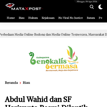
[gnpub_google_news_follow]
Minggu, 09 Agu 2026
Home
Riau
Hukum
Kejaksaan
No Viral No Justice
Batam
Pemko
Bodong dan Media Online Terpercaya, Masyarakat Diminta Lebih Cermat Ce
Beranda
Riau
Abdul Wahid dan SF